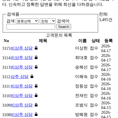
다.
신속하고 정확한 답변을 위해 최선을 다하겠습니다.
검색폼
전체:
3,495건
검색
검색어
Search
고객문의 목록
No
제목
이름
상태
등록
2026-
비상주 상담
이상헌
접수
3115
04-17
2026-
비상주 상담
최대호
접수
3114
04-17
2026-
비상주 상담
송혜선
접수
3113
04-17
2026-
상주 상담
이혜숙
접수
3112
04-16
2026-
비상주 상담
정동성
접수
3111
04-16
2026-
비상주 상담
전재민
접수
3110
04-16
2026-
비상주 상담
조범식
접수
3109
04-15
2026-
비상주 상담
방혜원
접수
3108
04-15