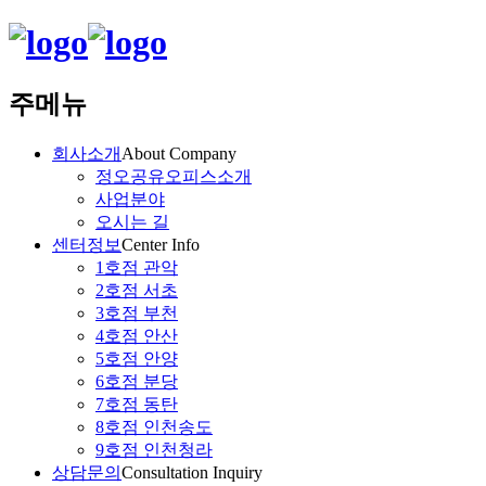
주메뉴
회사소개
About Company
정오공유오피스소개
사업분야
오시는 길
센터정보
Center Info
1호점 관악
2호점 서초
3호점 부천
4호점 안산
5호점 안양
6호점 분당
7호점 동탄
8호점 인천송도
9호점 인천청라
상담문의
Consultation Inquiry