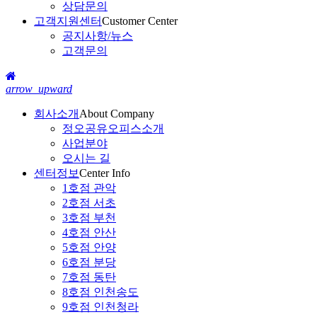
상담문의
고객지원센터
Customer Center
공지사항/뉴스
고객문의
arrow_upward
회사소개
About Company
정오공유오피스소개
사업분야
오시는 길
센터정보
Center Info
1호점 관악
2호점 서초
3호점 부천
4호점 안산
5호점 안양
6호점 분당
7호점 동탄
8호점 인천송도
9호점 인천청라