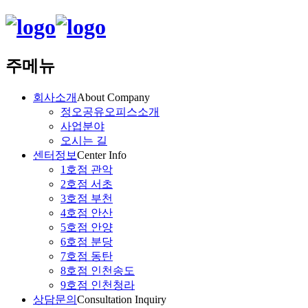
주메뉴
회사소개
About Company
정오공유오피스소개
사업분야
오시는 길
센터정보
Center Info
1호점 관악
2호점 서초
3호점 부천
4호점 안산
5호점 안양
6호점 분당
7호점 동탄
8호점 인천송도
9호점 인천청라
상담문의
Consultation Inquiry