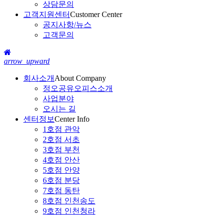
상담문의
고객지원센터
Customer Center
공지사항/뉴스
고객문의
arrow_upward
회사소개
About Company
정오공유오피스소개
사업분야
오시는 길
센터정보
Center Info
1호점 관악
2호점 서초
3호점 부천
4호점 안산
5호점 안양
6호점 분당
7호점 동탄
8호점 인천송도
9호점 인천청라